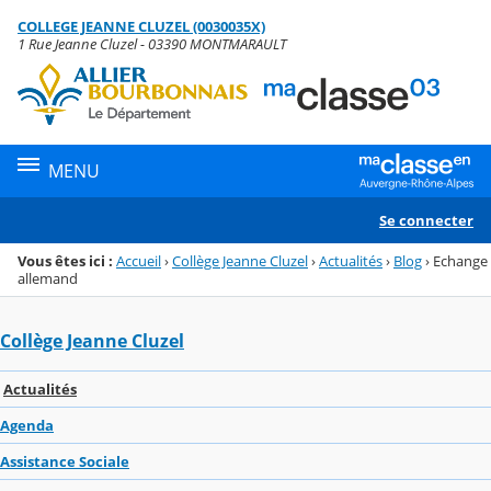
Panneau de gestion des cookies
COLLEGE JEANNE CLUZEL (0030035X)
Menu de la rubrique
Contenu
1 Rue Jeanne Cluzel - 03390 MONTMARAULT
MENU
Se connecter
Vous êtes ici :
Accueil
›
Collège Jeanne Cluzel
›
Actualités
›
Blog
›
Echange
allemand
Collège Jeanne Cluzel
Actualités
Agenda
Assistance Sociale