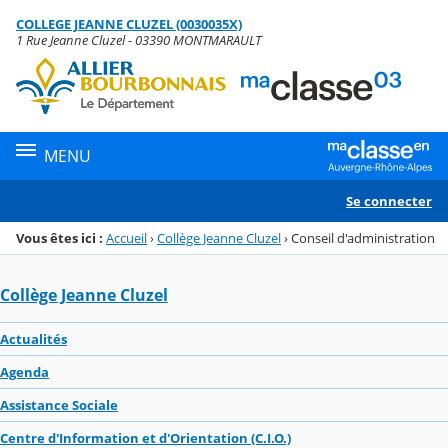
Panneau de gestion des cookies
COLLEGE JEANNE CLUZEL (0030035X)
Menu de la rubrique
Contenu
1 Rue Jeanne Cluzel - 03390 MONTMARAULT
MENU
Se connecter
Vous êtes ici :
Accueil
›
Collège Jeanne Cluzel
›
Conseil d'administration
Collège Jeanne Cluzel
Actualités
Agenda
Assistance Sociale
Centre d'Information et d'Orientation (C.I.O.)