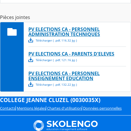
Pièces jointes
PV ELECTIONS CA - PERSONNEL
ADMINISTRATION TECHNIQUES
Télécharger
( .
pdf
,
116.32
ko
)
PV ELECTIONS CA - PARENTS D'ELEVES
Télécharger
( .
pdf
,
121.16
ko
)
PV ELECTIONS CA - PERSONNEL
ENSEIGNEMENT EDUCATION
Télécharger
( .
pdf
,
132.22
ko
)
COLLEGE JEANNE CLUZEL (0030035X)
Contacts
Mentions légales
Chartes d'utilisation
Données personnelles