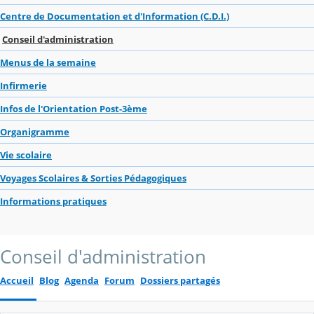
Centre de Documentation et d'Information (C.D.I.)
Conseil d'administration
Menus de la semaine
Infirmerie
Infos de l'Orientation Post-3ème
Organigramme
Vie scolaire
Voyages Scolaires & Sorties Pédagogiques
Informations pratiques
Conseil d'administration
Accueil
Blog
Agenda
Forum
Dossiers partagés