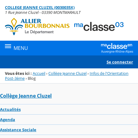
Panneau de gestion des cookies
COLLEGE JEANNE CLUZEL (0030035X)
Menu de la rubrique
Contenu
1 Rue Jeanne Cluzel - 03390 MONTMARAULT
MENU
Se connecter
Vous êtes ici :
Accueil
›
Collège Jeanne Cluzel
›
Infos de l'Orientation
Post-3ème
›
Blog
Collège Jeanne Cluzel
Actualités
Agenda
Assistance Sociale