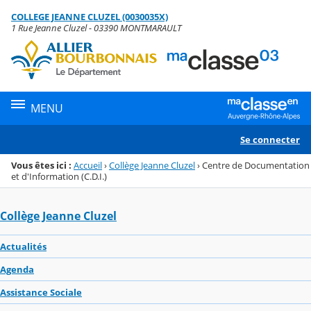
Panneau de gestion des cookies
COLLEGE JEANNE CLUZEL (0030035X)
Menu de la rubrique
Contenu
1 Rue Jeanne Cluzel - 03390 MONTMARAULT
MENU
Se connecter
Vous êtes ici :
Accueil
›
Collège Jeanne Cluzel
›
Centre de Documentation
et d'Information (C.D.I.)
Collège Jeanne Cluzel
Actualités
Agenda
Assistance Sociale