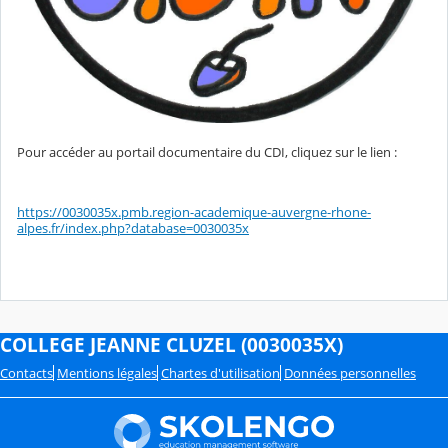
Pour accéder au portail documentaire du CDI, cliquez sur le lien :
https://0030035x.pmb.region-academique-auvergne-rhone-
alpes.fr/index.php?database=0030035x
COLLEGE JEANNE CLUZEL (0030035X)
Contacts
Mentions légales
Chartes d'utilisation
Données personnelles