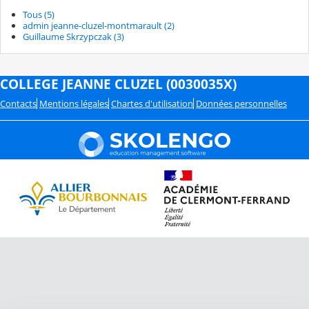
Tous (5)
admin jeanne-cluzel-montmarault (2)
Guillaume Skrzypczak (3)
COLLEGE JEANNE CLUZEL (0030035X)
Contacts
Mentions légales
Chartes d'utilisation
Données personnelles