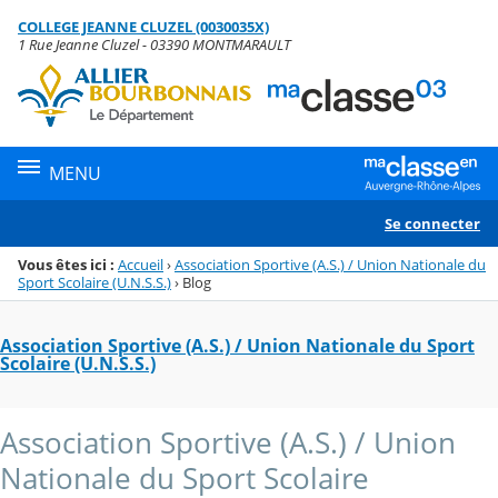
Panneau de gestion des cookies
COLLEGE JEANNE CLUZEL (0030035X)
Menu de la rubrique
Contenu
1 Rue Jeanne Cluzel - 03390 MONTMARAULT
MENU
Se connecter
Vous êtes ici :
Accueil
›
Association Sportive (A.S.) / Union Nationale du
Sport Scolaire (U.N.S.S.)
›
Blog
Association Sportive (A.S.) / Union Nationale du Sport
Scolaire (U.N.S.S.)
Association Sportive (A.S.) / Union
Nationale du Sport Scolaire