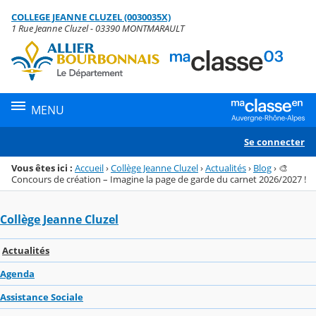
Panneau de gestion des cookies
COLLEGE JEANNE CLUZEL (0030035X)
Menu de la rubrique
Contenu
1 Rue Jeanne Cluzel - 03390 MONTMARAULT
MENU
Se connecter
Vous êtes ici :
Accueil
›
Collège Jeanne Cluzel
›
Actualités
›
Blog
›
🎨
Concours de création – Imagine la page de garde du carnet 2026/2027 !
Collège Jeanne Cluzel
Actualités
Agenda
Assistance Sociale