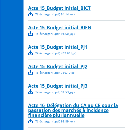
Acte 15_Budget initial_BICT
Télécharger
( .
pdf
,
94.14
ko
)
Acte 15_Budget initial_BIEN
Télécharger
( .
pdf
,
94.60
ko
)
Acte 15_Budget initial_PJ1
Télécharger
( .
pdf
,
453.69
ko
)
Acte 15_Budget initial_PJ2
Télécharger
( .
pdf
,
786.10
ko
)
Acte 15_Budget initial_PJ3
Télécharger
( .
pdf
,
91.53
ko
)
Acte 16_Délégation du CA au CE pour la
passation des marchés à incidence
financière pluriannuelle
Télécharger
( .
pdf
,
96.89
ko
)