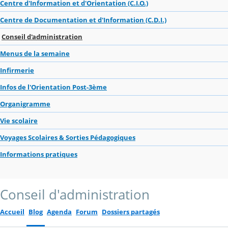
Centre d'Information et d'Orientation (C.I.O.)
Centre de Documentation et d'Information (C.D.I.)
Conseil d'administration
Menus de la semaine
Infirmerie
Infos de l'Orientation Post-3ème
Organigramme
Vie scolaire
Voyages Scolaires & Sorties Pédagogiques
Informations pratiques
Conseil d'administration
Accueil
Blog
Agenda
Forum
Dossiers partagés