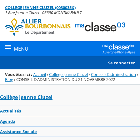
Panneau de gestion des cookies
COLLEGE JEANNE CLUZEL (0030035X)
Menu de la rubrique
Contenu
1 Rue Jeanne Cluzel - 03390 MONTMARAULT
MENU
Se connecter
Vous êtes ici :
Accueil
›
Collège Jeanne Cluzel
›
Conseil d'administration
›
Blog
›
CONSEIL D'ADMINISTRATION DU 21 NOVEMBRE 2022
Collège Jeanne Cluzel
Actualités
Agenda
Assistance Sociale