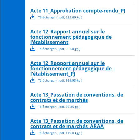
Acte 11_Approbation compte-rendu_PJ
Télécharger
( .
pdf
,
622.69
ko
)
Acte 12_Rapport annuel sur le
fonctionnement pédagogique de
l'établissement
Télécharger
( .
pdf
,
96.68
ko
)
Acte 12_Rapport annuel sur le
fonctionnement pédagogique de
l'établissement_PJ
Télécharger
( .
pdf
,
969.93
ko
)
Acte 13_Passation de conventions, de
contrats et de marchés
Télécharger
( .
pdf
,
96.85
ko
)
Acte 13_Passation de conventions, de
contrats et de marchés_ARAA
Télécharger
( .
pdf
,
119.03
ko
)