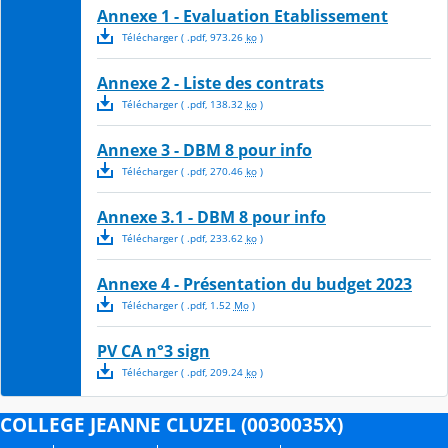
Annexe 1 - Evaluation Etablissement
Télécharger
( .
pdf
,
973.26
ko
)
Annexe 2 - Liste des contrats
Télécharger
( .
pdf
,
138.32
ko
)
Annexe 3 - DBM 8 pour info
Télécharger
( .
pdf
,
270.46
ko
)
Annexe 3.1 - DBM 8 pour info
Télécharger
( .
pdf
,
233.62
ko
)
Annexe 4 - Présentation du budget 2023
Télécharger
( .
pdf
,
1.52
Mo
)
PV CA n°3 sign
Télécharger
( .
pdf
,
209.24
ko
)
COLLEGE JEANNE CLUZEL (0030035X)