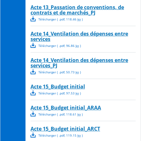
Acte 13_Passation de conventions, de
contrats et de marchés_PJ
Télécharger
( .
pdf
,
118.46
ko
)
Acte 14_Ventilation des dépenses entre
services
Télécharger
( .
pdf
,
96.86
ko
)
Acte 14_Ventilation des dépenses entre
services_PJ
Télécharger
( .
pdf
,
50.73
ko
)
Acte 15_Budget initial
Télécharger
( .
pdf
,
97.53
ko
)
Acte 15_Budget initial_ARAA
Télécharger
( .
pdf
,
118.61
ko
)
Acte 15_Budget initial_ARCT
Télécharger
( .
pdf
,
119.15
ko
)