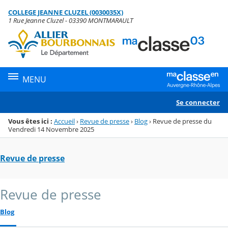
Panneau de gestion des cookies
COLLEGE JEANNE CLUZEL (0030035X)
Menu de la rubrique
Contenu
1 Rue Jeanne Cluzel - 03390 MONTMARAULT
MENU
Se connecter
Vous êtes ici :
Accueil
›
Revue de presse
›
Blog
›
Revue de presse du
Vendredi 14 Novembre 2025
Revue de presse
Revue de presse
Blog