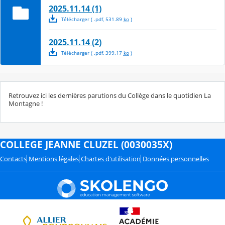
2025.11.14 (1)
Télécharger
( .
pdf
,
531.89
ko
)
2025.11.14 (2)
Télécharger
( .
pdf
,
399.17
ko
)
Retrouvez ici les dernières parutions du Collège dans le quotidien La
Montagne !
COLLEGE JEANNE CLUZEL (0030035X)
Contacts
Mentions légales
Chartes d'utilisation
Données personnelles