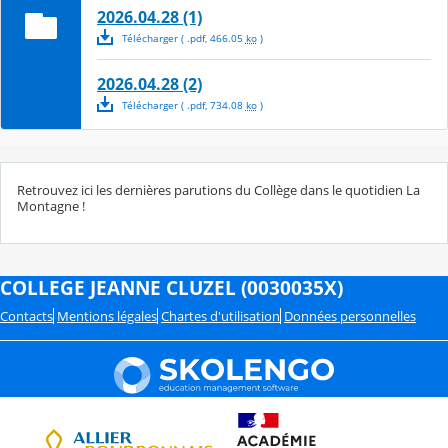
2026.04.28 (1)
Télécharger
( .
pdf
,
466.05
ko
)
2026.04.28 (2)
Télécharger
( .
pdf
,
734.08
ko
)
Retrouvez ici les dernières parutions du Collège dans le quotidien La
Montagne !
COLLEGE JEANNE CLUZEL (0030035X)
Contacts
Mentions légales
Chartes d'utilisation
Données personnelles