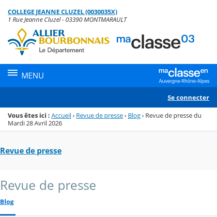
Panneau de gestion des cookies
COLLEGE JEANNE CLUZEL (0030035X)
Menu de la rubrique
Contenu
1 Rue Jeanne Cluzel - 03390 MONTMARAULT
MENU
Se connecter
Vous êtes ici :
Accueil
›
Revue de presse
›
Blog
›
Revue de presse du
Mardi 28 Avril 2026
Revue de presse
Revue de presse
Blog